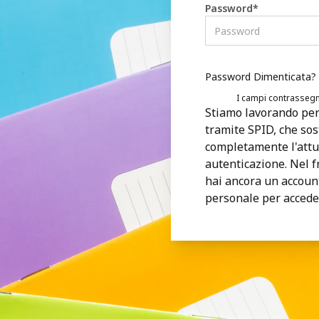
Password*
Password Dimenticata?
I campi contrasseg
Stiamo lavorando per
tramite SPID, che sos
completamente l'attu
autenticazione. Nel 
hai ancora un accoun
personale per accede