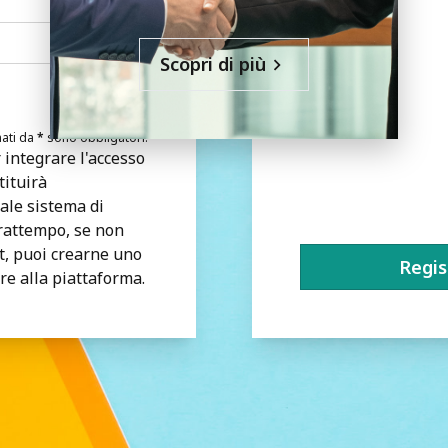
Scopri di più
Login
nati da
*
sono obbligatori.
 integrare l'accesso
tituirà
ale sistema di
frattempo, se non
t, puoi crearne uno
Regis
re alla piattaforma.