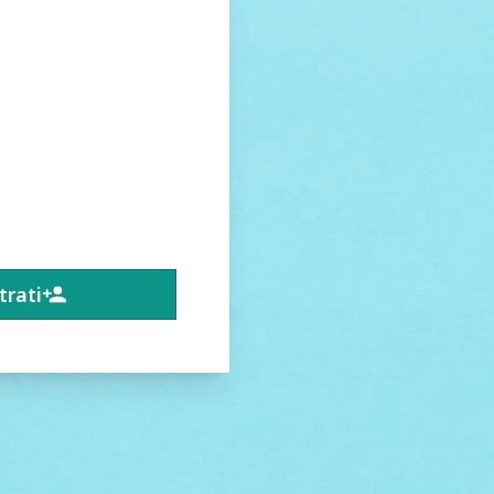
trati